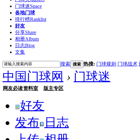
门球迷
Space
各地门球
排行榜
Ranklist
好友
分享
Share
相册
Album
日志
Blog
文集
搜索
热搜:
门球规则
门球战术
搜索
中国门球网
›
门球迷
网友必读
资料室
版主专区
好友
发布
日志
上传
相册