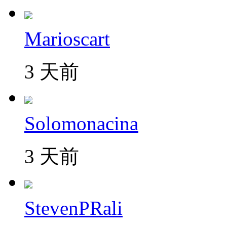
Marioscart
3 天前
Solomonacina
3 天前
StevenPRali