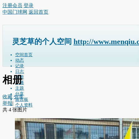
注册会员
登录
中国门球网
返回首页
灵芝草的个人空间
http://www.menqiu.
空间首页
动态
记录
日志
相册
相册
广播
主题
分享
收藏
分享
留言板
举报
|
个人资料
共 4 张图片