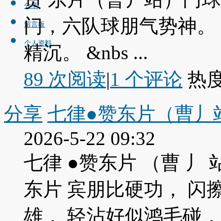
分享
门，六队球朋气势神。
留言板
个人资料
精沉。 &nbs ...
89 次阅读
|
1
个评论
热
分享
七律●赞东片（曹丿
2026-5-22 09:32
七律 ●赞东片 （曹 丿
东片 宾朋比硬功， 
雄， 轻沾好似鸿毛碰