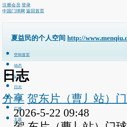
注册会员
登录
中国门球网
返回首页
夏益民的个人空间
http://www.menqiu.
空间首页
动态
日志
记录
日志
分享
贺东片（曹丿站）门
相册
广播
2026-5-22 09:48
主题
贺 东片（曹丿站）门球