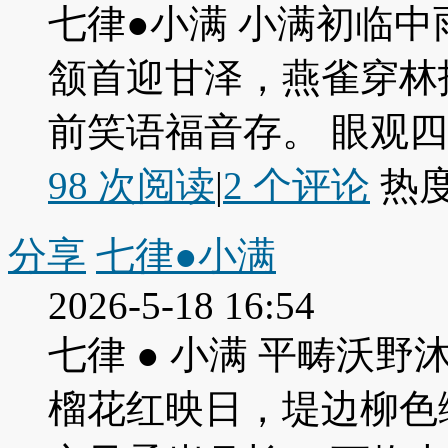
七律●小满 小满初临中
颔首迎甘泽，燕雀穿林
前笑语福音存。 眼观
98 次阅读
|
2
个评论
热
分享
七律●小满
2026-5-18 16:54
七律 ● 小满 平畴沃
榴花红映日，堤边柳色