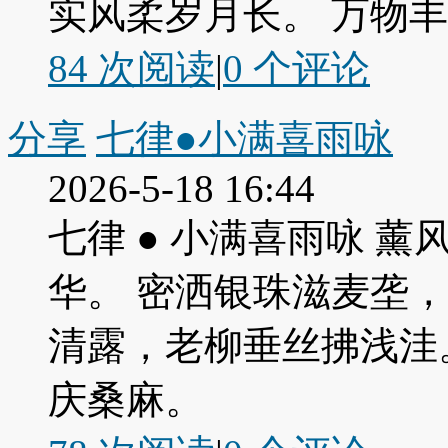
实风柔岁月长。 万物
84 次阅读
|
0
个评论
分享
七律●小满喜雨咏
2026-5-18 16:44
七律 ● 小满喜雨咏 
华。 密洒银珠滋麦垄
清露，老柳垂丝拂浅洼
庆桑麻。