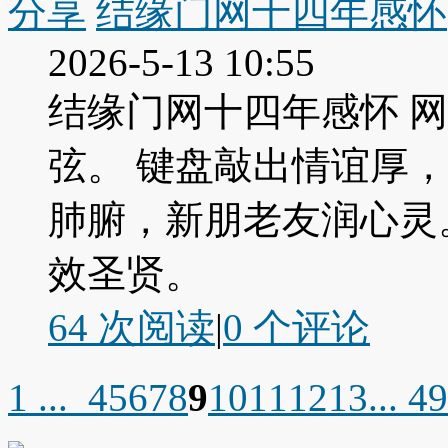
分享
结缘门网十四年感怀
2026-5-13 10:55
结缘门网十四年感怀 
弦。 键盘敲出情谊厚
肺腑，新朋老友润心灵
效圣贤。
64 次阅读
|
0
个评论
1 ...
4
5
6
7
8
9
10
11
12
13
... 4