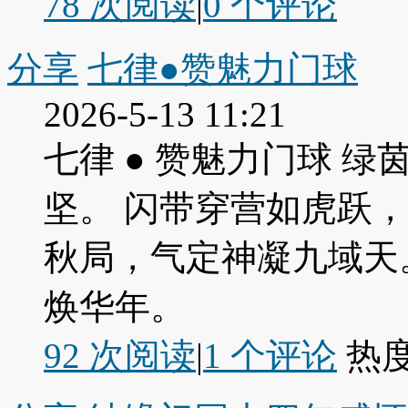
78 次阅读
|
0
个评论
分享
七律●赞魅力门球
2026-5-13 11:21
七律 ● 赞魅力门球 
坚。 闪带穿营如虎跃
秋局，气定神凝九域天
焕华年。
92 次阅读
|
1
个评论
热