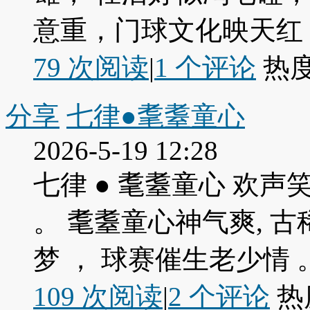
意重，门球文化映天红 ..
79 次阅读
|
1
个评论
热
分享
七律●耄耋童心
2026-5-19 12:28
七律 ● 耄耋童心 欢
。 耄耋童心神气爽, 
梦 ， 球赛催生老少情 。 
109 次阅读
|
2
个评论
热