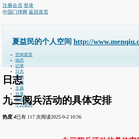
注册会员
登录
中国门球网
返回首页
夏益民的个人空间
http://www.menqiu.
空间首页
动态
记录
日志
日志
相册
广播
主题
分享
九三阅兵活动的具体安排
留言板
个人资料
热度
4
已有 117 次阅读
2025-9-2 10:56