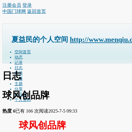
注册会员
登录
中国门球网
返回首页
夏益民的个人空间
http://www.menqiu.
空间首页
动态
记录
日志
日志
相册
广播
主题
分享
球风创品牌
留言板
个人资料
热度
6
已有 166 次阅读
2025-7-5 09:33
球风创品牌