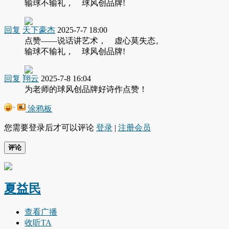
输球不输礼， 球风创品牌!
回复
天下豪杰
2025-7-7 18:00
点赞——说话讲艺术， 虚心莫失态。
输球不输礼， 球风创品牌!
回复
翔云
2025-7-8 16:04
为老师的球风创品牌好诗作点赞！
涂鸦板
您需要登录后才可以评论
登录
|
注册会员
评论
夏益民
查看广播
收听TA