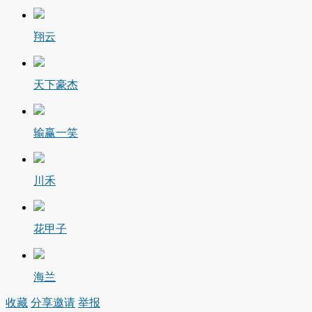
翔云
天下豪杰
输赢一笑
川禾
花甲子
海兰
收藏
分享
邀请
举报