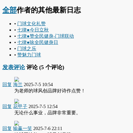
全部
作者的其他最新日志
•
门球文化礼赞
•
七律●今日立秋
•
七律●赞全民健身-门球联动
•
七律●咏全民健身日
•
门球之乐
•
赞魅力门球
发表评论
评论 (
5
个评论)
回复
海兰
2025-7-5 10:54
为老师的球风创品牌好诗作点赞！
回复
花甲子
2025-7-5 12:54
无论什么事业，品牌非常重要。
回复
输赢一笑
2025-7-6 22:11