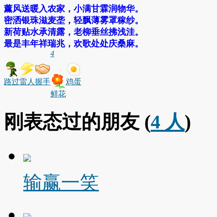
薰风送暖入农家，小满甘霖润物华。
密洒银珠滋麦垄，轻飘薄雾罩稼纱。
新荷贴水承清露，老柳垂丝拂浅洼。
最是丰年祥瑞兆，欢歌处处庆桑麻。
4
路过
雷人
握手
鸡蛋
鲜花
刚表态过的朋友 (
4 人
)
输赢一笑