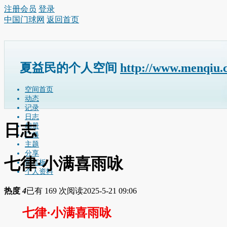
注册会员
登录
中国门球网
返回首页
夏益民的个人空间
http://www.menqiu.
空间首页
动态
记录
日志
日志
相册
广播
主题
分享
七律·小满喜雨咏
留言板
个人资料
热度
4
已有 169 次阅读
2025-5-21 09:06
七律·小满喜雨咏