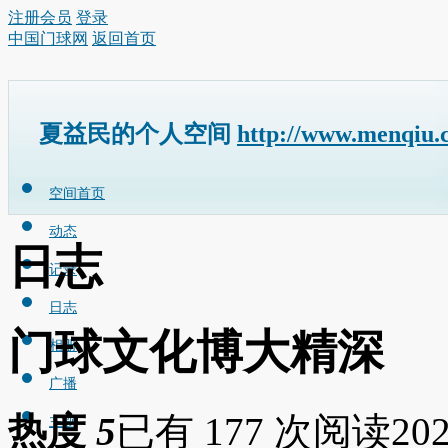
注册会员
登录
中国门球网
返回首页
夏益民的个人空间
http://www.menqiu.
空间首页
动态
日志
记录
日志
门球文化博大精深
相册
广播
热度
5
已有 177 次阅读
202
主题