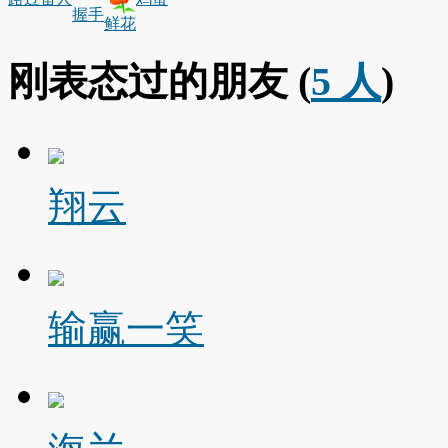
握手
鲜花
刚表态过的朋友 (
5 人
)
翔云
输赢一笑