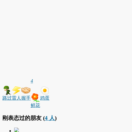
4
路过
雷人
握手
鸡蛋
鲜花
刚表态过的朋友 (
4 人
)