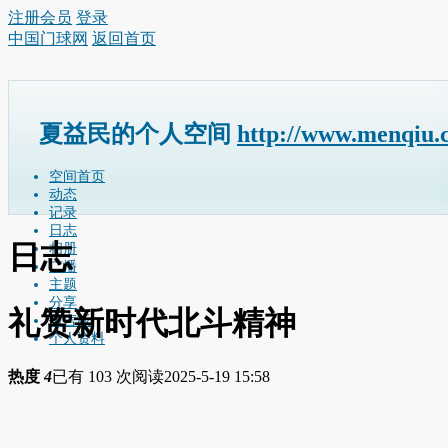
注册会员
登录
中国门球网
返回首页
夏益民的个人空间
http://www.menqiu.
空间首页
动态
记录
日志
日志
相册
广播
主题
分享
礼赞新时代北斗精神
留言板
个人资料
热度
4
已有 103 次阅读
2025-5-19 15:58