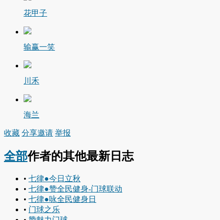
花甲子
输赢一笑
川禾
海兰
收藏
分享
邀请
举报
全部
作者的其他最新日志
•
七律●今日立秋
•
七律●赞全民健身-门球联动
•
七律●咏全民健身日
•
门球之乐
•
赞魅力门球