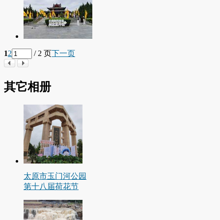
1
2
/ 2 页
下一页
其它相册
太原市玉门河公园
第十八届荷花节