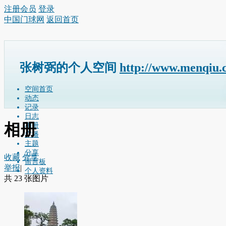
注册会员
登录
中国门球网
返回首页
张树弼的个人空间
http://www.menqiu.
空间首页
动态
记录
日志
相册
相册
广播
主题
分享
收藏
分享
留言板
举报
|
个人资料
共 23 张图片