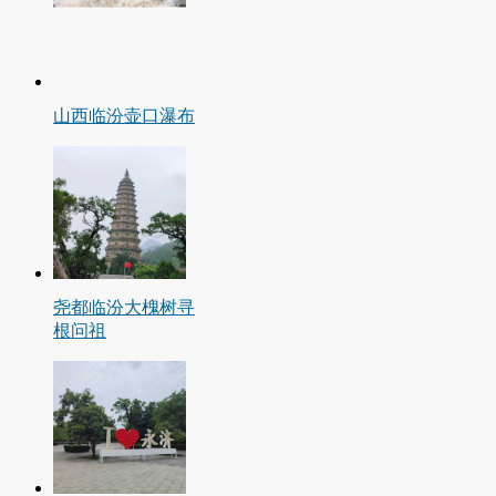
山西临汾壶口瀑布
尧都临汾大槐树寻
根问祖