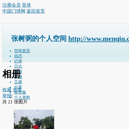
注册会员
登录
中国门球网
返回首页
张树弼的个人空间
http://www.menqiu.
空间首页
动态
记录
日志
相册
相册
广播
主题
分享
收藏
分享
留言板
举报
|
个人资料
共 21 张图片