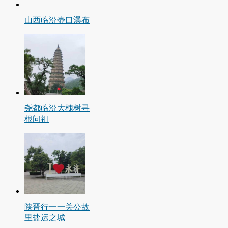
山西临汾壶口瀑布
尧都临汾大槐树寻
根问祖
陕晋行一一关公故
里盐运之城