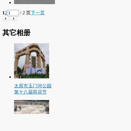
1
2
/ 2 页
下一页
其它相册
太原市玉门河公园
第十八届荷花节