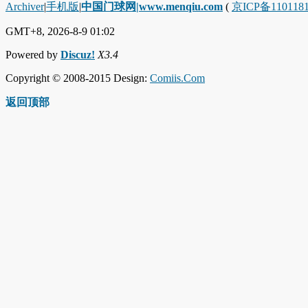
Archiver
|
手机版
|
中国门球网|www.menqiu.com
(
京ICP备110118
GMT+8, 2026-8-9 01:02
Powered by
Discuz!
X3.4
Copyright © 2008-2015 Design:
Comiis.Com
返回顶部