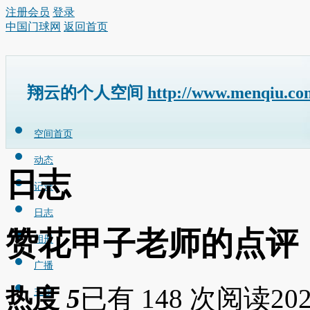
注册会员
登录
中国门球网
返回首页
翔云的个人空间
http://www.menqiu.co
空间首页
动态
日志
记录
日志
赞花甲子老师的点评
相册
广播
热度
5
已有 148 次阅读
202
主题