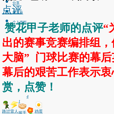
分享
点评
留言板
个人资料
赞花甲子老师的点评
“
出的赛事竞赛编排组，
大脑” 门球比赛的幕
幕后的艰苦工作表示衷
赏，点赞！
4
1
路过
雷人
鸡蛋
握手