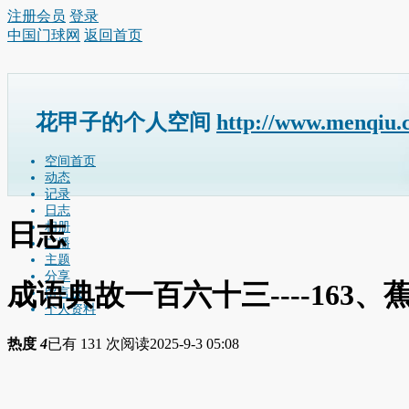
注册会员
登录
中国门球网
返回首页
花甲子的个人空间
http://www.menqiu.
空间首页
动态
记录
日志
日志
相册
广播
主题
分享
成语典故一百六十三----163、
留言板
个人资料
热度
4
已有 131 次阅读
2025-9-3 05:08