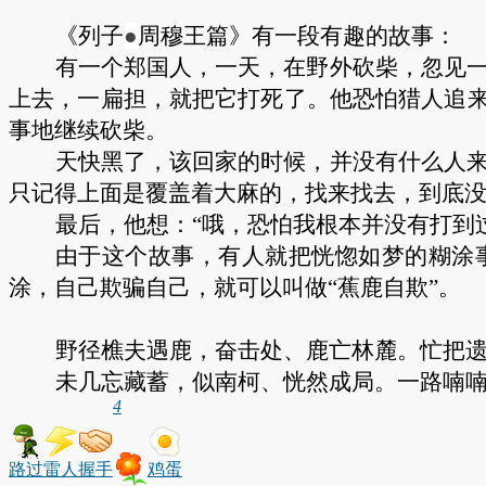
《列子
●
周穆王篇》有一段有趣的故事：
有一个郑国人，一天，在野外砍柴，忽见
上去，一扁担，就把它打死了。他恐怕猎人追
事地继续砍柴。
天快黑了，该回家的时候，并没有什么人
只记得上面是覆盖着大麻的，找来找去，到底
最后，他想：
“哦，恐怕我根本并没有打到
由于这个故事，有人就把恍惚如梦的糊涂
涂，自己欺骗自己，就可以叫做“蕉鹿自欺”。
野径樵夫遇鹿，奋击处、鹿亡林麓。忙把
未几忘藏蓄，似南柯、恍然成局。一路喃
4
路过
雷人
握手
鸡蛋