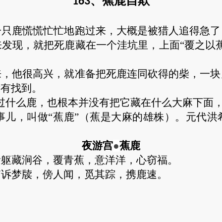
、蕉鹿自欺
163
一只鹿慌慌忙忙地跑过来，大概是被猎人追得急了
来发现，就把死鹿藏在一个洼坑里，上面
“覆之以
来，他很高兴，就准备把死鹿连同砍得的柴，一块
没有找到。
过什么鹿，也根本并没有把它藏在什么大麻下面，
事儿，叫做
“蕉鹿”（蕉是大麻的雄株）。元代洪
夜游宫
●
蕉鹿
遗躯藏涧谷，覆青蕉，意洋洋，心窃福。
喃诉梦牍，傍人闻，觅其踪，携鹿速。