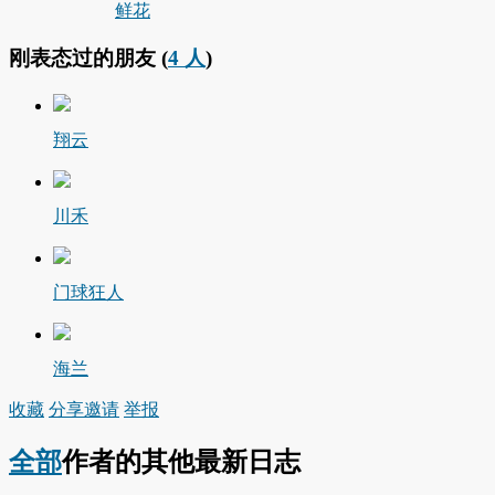
鲜花
刚表态过的朋友 (
4 人
)
翔云
川禾
门球狂人
海兰
收藏
分享
邀请
举报
全部
作者的其他最新日志