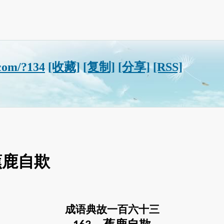
com/?134
[收藏]
[复制]
[分享]
[RSS]
蕉鹿自欺
成语典故一百
六十三