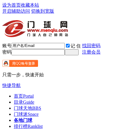
设为首页
收藏本站
开启辅助访问
切换到宽版
账号
找回密码
记 住
密码
注册会员
只需一步，快速开始
快捷导航
首页
Portal
目录
Guide
门球天地
BBS
门球迷
Space
各地门球
排行榜
Ranklist