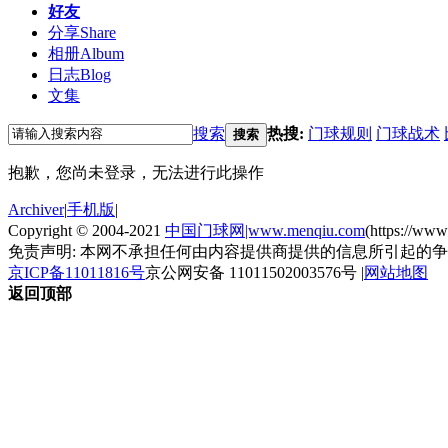
好友
分享
Share
相册
Album
日志
Blog
文集
搜索
热搜:
门球规则
门球战术
搜索
抱歉，您尚未登录，无法进行此操作
Archiver
|
手机版
|
Copyright © 2004-2021
中国门球网|www.menqiu.com
(https://ww
免责声明: 本网不承担任何由内容提供商提供的信息所引起的
京ICP备11011816号
京公网安备 11011502003576号
|
网站地图
返回顶部