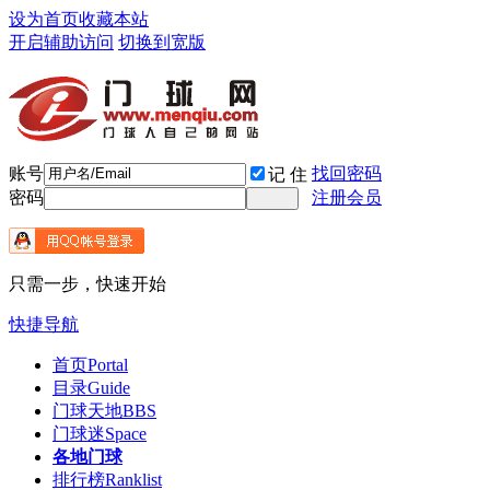
设为首页
收藏本站
开启辅助访问
切换到宽版
账号
找回密码
记 住
密码
注册会员
只需一步，快速开始
快捷导航
首页
Portal
目录
Guide
门球天地
BBS
门球迷
Space
各地门球
排行榜
Ranklist