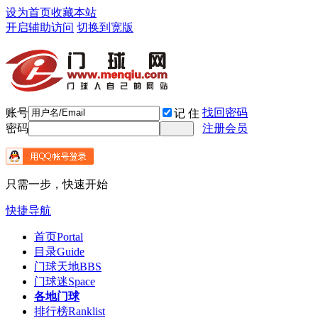
设为首页
收藏本站
开启辅助访问
切换到宽版
账号
找回密码
记 住
密码
注册会员
只需一步，快速开始
快捷导航
首页
Portal
目录
Guide
门球天地
BBS
门球迷
Space
各地门球
排行榜
Ranklist