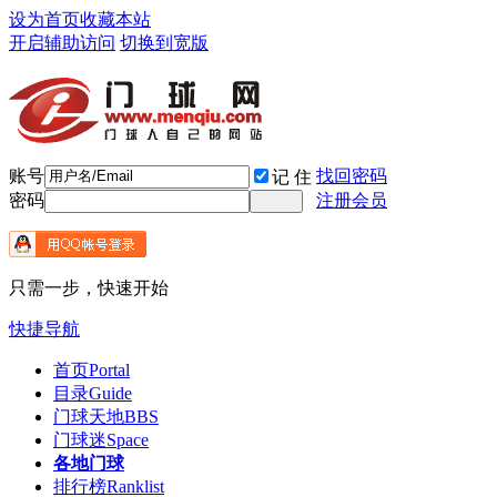
设为首页
收藏本站
开启辅助访问
切换到宽版
账号
找回密码
记 住
密码
注册会员
只需一步，快速开始
快捷导航
首页
Portal
目录
Guide
门球天地
BBS
门球迷
Space
各地门球
排行榜
Ranklist