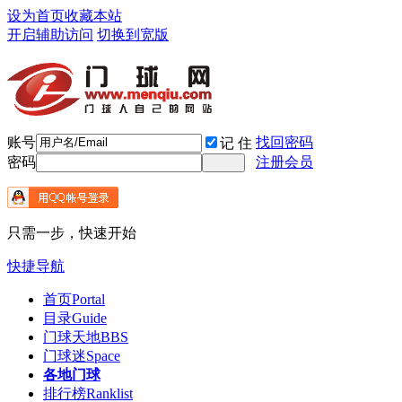
设为首页
收藏本站
开启辅助访问
切换到宽版
账号
找回密码
记 住
密码
注册会员
只需一步，快速开始
快捷导航
首页
Portal
目录
Guide
门球天地
BBS
门球迷
Space
各地门球
排行榜
Ranklist