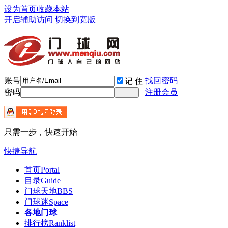
设为首页
收藏本站
开启辅助访问
切换到宽版
账号
找回密码
记 住
密码
注册会员
只需一步，快速开始
快捷导航
首页
Portal
目录
Guide
门球天地
BBS
门球迷
Space
各地门球
排行榜
Ranklist