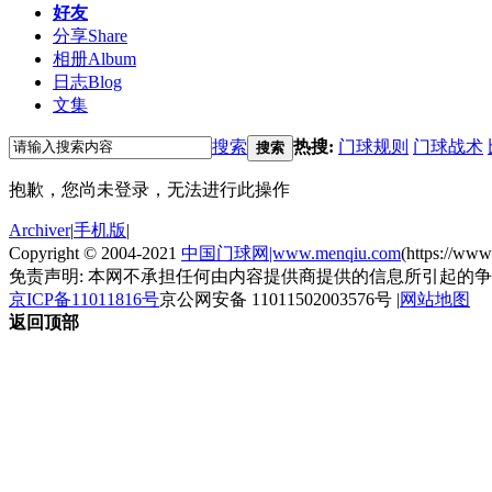
好友
分享
Share
相册
Album
日志
Blog
文集
搜索
热搜:
门球规则
门球战术
搜索
抱歉，您尚未登录，无法进行此操作
Archiver
|
手机版
|
Copyright © 2004-2021
中国门球网|www.menqiu.com
(https://ww
免责声明: 本网不承担任何由内容提供商提供的信息所引起的
京ICP备11011816号
京公网安备 11011502003576号
|
网站地图
返回顶部