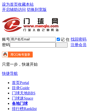
设为首页
收藏本站
开启辅助访问
切换到宽版
账号
找回密码
记 住
密码
注册会员
只需一步，快速开始
快捷导航
首页
Portal
目录
Guide
门球天地
BBS
门球迷
Space
各地门球
排行榜
Ranklist