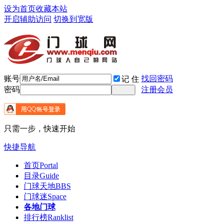
设为首页
收藏本站
开启辅助访问
切换到宽版
账号
找回密码
记 住
密码
注册会员
只需一步，快速开始
快捷导航
首页
Portal
目录
Guide
门球天地
BBS
门球迷
Space
各地门球
排行榜
Ranklist