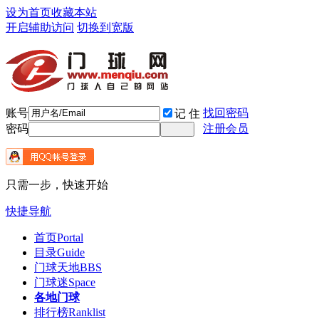
设为首页
收藏本站
开启辅助访问
切换到宽版
账号
找回密码
记 住
密码
注册会员
只需一步，快速开始
快捷导航
首页
Portal
目录
Guide
门球天地
BBS
门球迷
Space
各地门球
排行榜
Ranklist