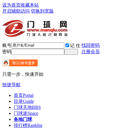
设为首页
收藏本站
开启辅助访问
切换到宽版
账号
找回密码
记 住
密码
注册会员
只需一步，快速开始
快捷导航
首页
Portal
目录
Guide
门球天地
BBS
门球迷
Space
各地门球
排行榜
Ranklist