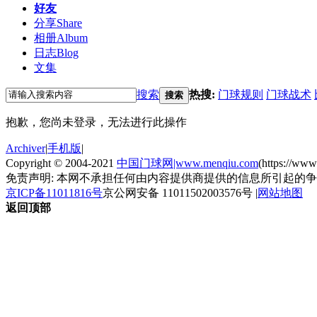
好友
分享
Share
相册
Album
日志
Blog
文集
搜索
热搜:
门球规则
门球战术
搜索
抱歉，您尚未登录，无法进行此操作
Archiver
|
手机版
|
Copyright © 2004-2021
中国门球网|www.menqiu.com
(https://ww
免责声明: 本网不承担任何由内容提供商提供的信息所引起的
京ICP备11011816号
京公网安备 11011502003576号
|
网站地图
返回顶部