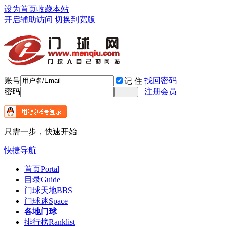
设为首页
收藏本站
开启辅助访问
切换到宽版
账号
找回密码
记 住
密码
注册会员
只需一步，快速开始
快捷导航
首页
Portal
目录
Guide
门球天地
BBS
门球迷
Space
各地门球
排行榜
Ranklist