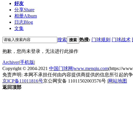
好友
分享
Share
相册
Album
日志
Blog
文集
搜索
热搜:
门球规则
门球战术
搜索
抱歉，您尚未登录，无法进行此操作
Archiver
|
手机版
|
Copyright © 2004-2021
中国门球网|www.menqiu.com
(https://ww
免责声明: 本网不承担任何由内容提供商提供的信息所引起的
京ICP备11011816号
京公网安备 11011502003576号
|
网站地图
返回顶部