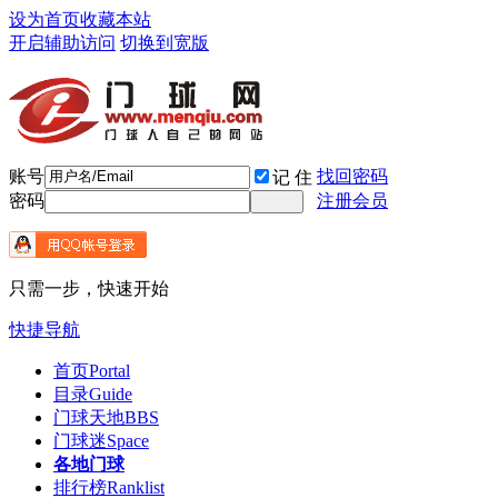
设为首页
收藏本站
开启辅助访问
切换到宽版
账号
找回密码
记 住
密码
注册会员
只需一步，快速开始
快捷导航
首页
Portal
目录
Guide
门球天地
BBS
门球迷
Space
各地门球
排行榜
Ranklist