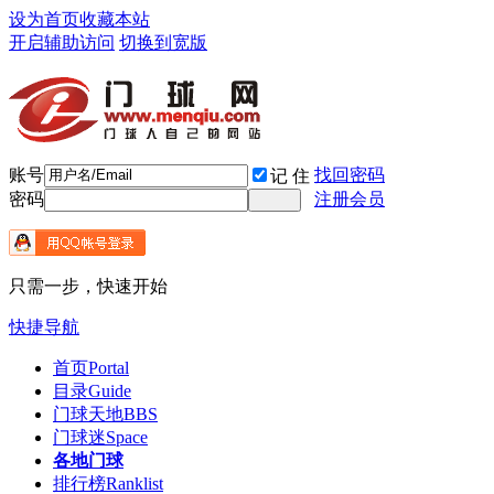
设为首页
收藏本站
开启辅助访问
切换到宽版
账号
找回密码
记 住
密码
注册会员
只需一步，快速开始
快捷导航
首页
Portal
目录
Guide
门球天地
BBS
门球迷
Space
各地门球
排行榜
Ranklist