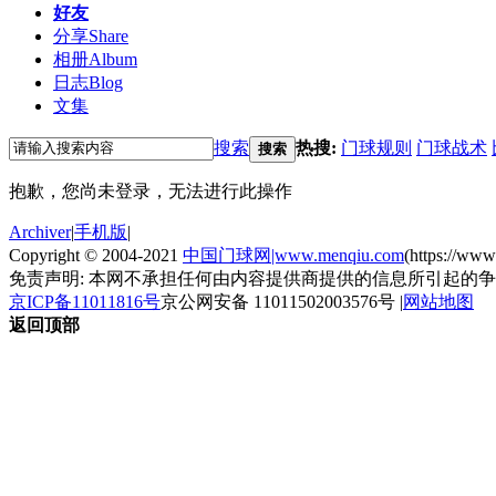
好友
分享
Share
相册
Album
日志
Blog
文集
搜索
热搜:
门球规则
门球战术
搜索
抱歉，您尚未登录，无法进行此操作
Archiver
|
手机版
|
Copyright © 2004-2021
中国门球网|www.menqiu.com
(https://ww
免责声明: 本网不承担任何由内容提供商提供的信息所引起的
京ICP备11011816号
京公网安备 11011502003576号
|
网站地图
返回顶部