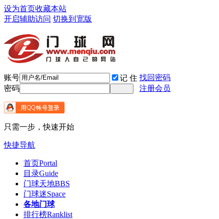
设为首页
收藏本站
开启辅助访问
切换到宽版
账号
找回密码
记 住
密码
注册会员
只需一步，快速开始
快捷导航
首页
Portal
目录
Guide
门球天地
BBS
门球迷
Space
各地门球
排行榜
Ranklist