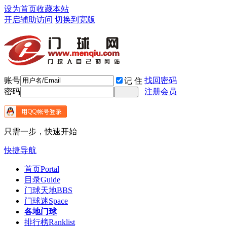
设为首页
收藏本站
开启辅助访问
切换到宽版
账号
找回密码
记 住
密码
注册会员
只需一步，快速开始
快捷导航
首页
Portal
目录
Guide
门球天地
BBS
门球迷
Space
各地门球
排行榜
Ranklist