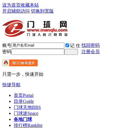
设为首页
收藏本站
开启辅助访问
切换到宽版
账号
找回密码
记 住
密码
注册会员
只需一步，快速开始
快捷导航
首页
Portal
目录
Guide
门球天地
BBS
门球迷
Space
各地门球
排行榜
Ranklist