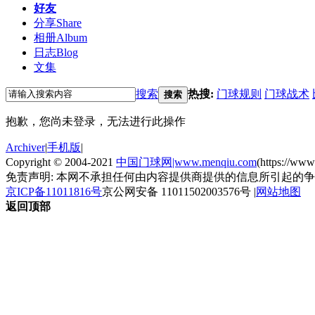
好友
分享
Share
相册
Album
日志
Blog
文集
搜索
热搜:
门球规则
门球战术
搜索
抱歉，您尚未登录，无法进行此操作
Archiver
|
手机版
|
Copyright © 2004-2021
中国门球网|www.menqiu.com
(https://ww
免责声明: 本网不承担任何由内容提供商提供的信息所引起的
京ICP备11011816号
京公网安备 11011502003576号
|
网站地图
返回顶部