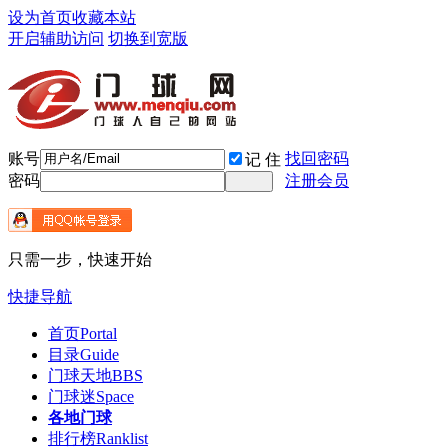
设为首页
收藏本站
开启辅助访问
切换到宽版
账号
找回密码
记 住
密码
注册会员
只需一步，快速开始
快捷导航
首页
Portal
目录
Guide
门球天地
BBS
门球迷
Space
各地门球
排行榜
Ranklist