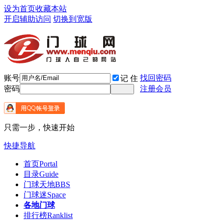
设为首页
收藏本站
开启辅助访问
切换到宽版
账号
找回密码
记 住
密码
注册会员
只需一步，快速开始
快捷导航
首页
Portal
目录
Guide
门球天地
BBS
门球迷
Space
各地门球
排行榜
Ranklist