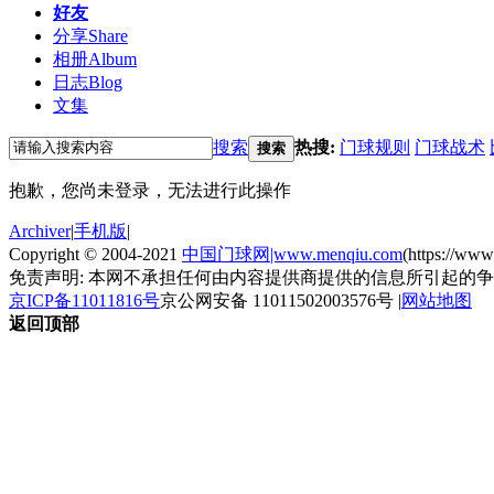
好友
分享
Share
相册
Album
日志
Blog
文集
搜索
热搜:
门球规则
门球战术
搜索
抱歉，您尚未登录，无法进行此操作
Archiver
|
手机版
|
Copyright © 2004-2021
中国门球网|www.menqiu.com
(https://ww
免责声明: 本网不承担任何由内容提供商提供的信息所引起的
京ICP备11011816号
京公网安备 11011502003576号
|
网站地图
返回顶部