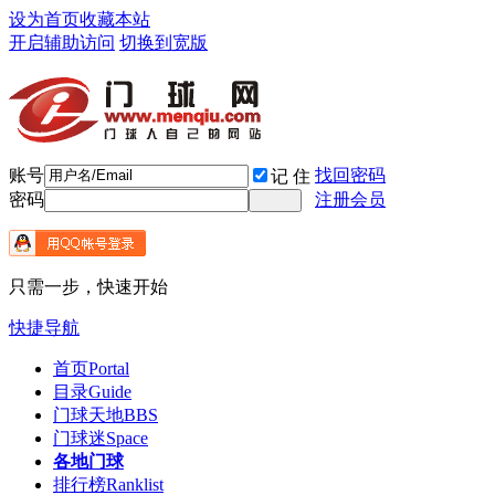
设为首页
收藏本站
开启辅助访问
切换到宽版
账号
找回密码
记 住
密码
注册会员
只需一步，快速开始
快捷导航
首页
Portal
目录
Guide
门球天地
BBS
门球迷
Space
各地门球
排行榜
Ranklist