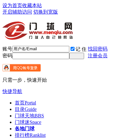
设为首页
收藏本站
开启辅助访问
切换到宽版
账号
找回密码
记 住
密码
注册会员
只需一步，快速开始
快捷导航
首页
Portal
目录
Guide
门球天地
BBS
门球迷
Space
各地门球
排行榜
Ranklist