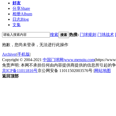
好友
分享
Share
相册
Album
日志
Blog
文集
搜索
热搜:
门球规则
门球战术
搜索
抱歉，您尚未登录，无法进行此操作
Archiver
|
手机版
|
Copyright © 2004-2021
中国门球网|www.menqiu.com
(https://ww
免责声明: 本网不承担任何由内容提供商提供的信息所引起的
京ICP备11011816号
京公网安备 11011502003576号
|
网站地图
返回顶部