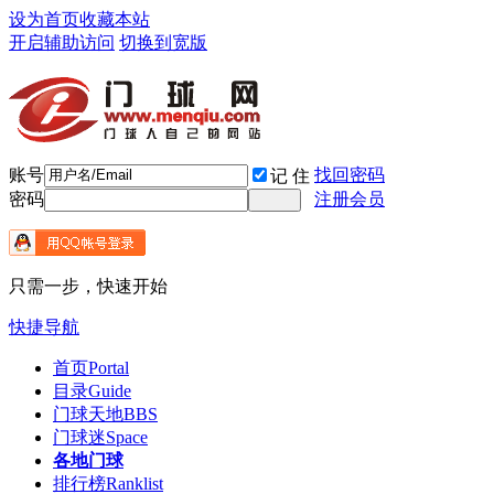
设为首页
收藏本站
开启辅助访问
切换到宽版
账号
找回密码
记 住
密码
注册会员
只需一步，快速开始
快捷导航
首页
Portal
目录
Guide
门球天地
BBS
门球迷
Space
各地门球
排行榜
Ranklist