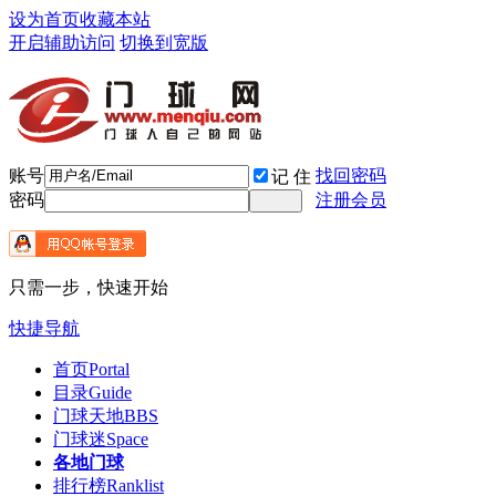
设为首页
收藏本站
开启辅助访问
切换到宽版
账号
找回密码
记 住
密码
注册会员
只需一步，快速开始
快捷导航
首页
Portal
目录
Guide
门球天地
BBS
门球迷
Space
各地门球
排行榜
Ranklist