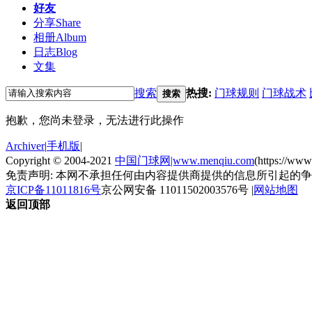
好友
分享
Share
相册
Album
日志
Blog
文集
搜索
热搜:
门球规则
门球战术
搜索
抱歉，您尚未登录，无法进行此操作
Archiver
|
手机版
|
Copyright © 2004-2021
中国门球网|www.menqiu.com
(https://ww
免责声明: 本网不承担任何由内容提供商提供的信息所引起的
京ICP备11011816号
京公网安备 11011502003576号
|
网站地图
返回顶部