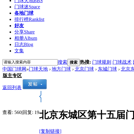
门球天地
BBS
门球迷
Space
各地门球
排行榜
Ranklist
好友
分享
Share
相册
Album
日志
Blog
文集
搜索
热搜:
门球规则
门球战术
搜索
中国门球网
»
门球天地
›
地方门球
›
北京门球
›
东城门球
›
北京
版主专区
返回列表
北京东城区第十五届
查看:
560
|
回复:
19
[复制链接]