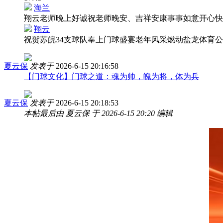
海兰
翔云老师晚上好诚祝老师晚安、吉祥安康事事如意开心
翔云
祝贺苏皖34支球队奉上门球盛宴老年风采燃动盐龙体育公
夏云保
发表于
2026-6-15 20:16:58
【门球文化】门球之道：魂为帅，魄为将，体为兵
夏云保
发表于
2026-6-15 20:18:53
本帖最后由 夏云保 于 2026-6-15 20:20 编辑