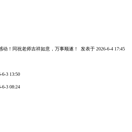
我感动！同祝老师吉祥如意，万事顺遂！
发表于 2026-6-4 17:45
6-3 13:50
6-3 08:24