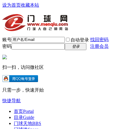
设为首页
收藏本站
账号
找回密码
自动登录
密码
注册会员
登录
扫一扫，访问微社区
只需一步，快速开始
快捷导航
首页
Portal
目录
Guide
门球天地
BBS