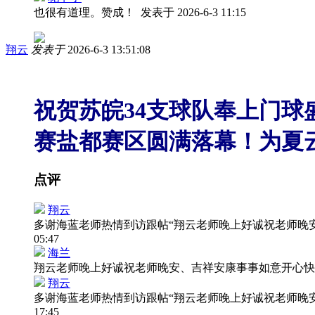
也很有道理。赞成！
发表于 2026-6-3 11:15
翔云
发表于
2026-6-3 13:51:08
祝贺苏皖34支球队奉上门球
赛盐都赛区圆满落幕！为夏
点评
翔云
多谢海蓝老师热情到访跟帖“翔云老师晚上好诚祝老师晚
05:47
海兰
翔云老师晚上好诚祝老师晚安、吉祥安康事事如意开心
翔云
多谢海蓝老师热情到访跟帖“翔云老师晚上好诚祝老师晚
17:45