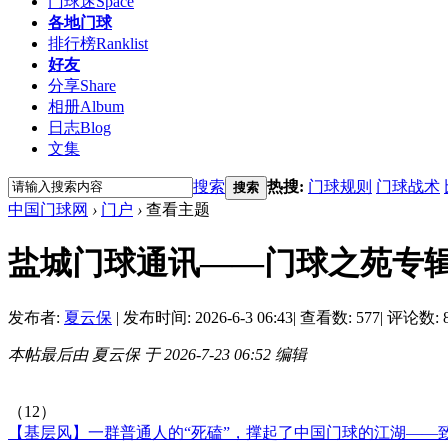
门球迷
Space
各地门球
排行榜
Ranklist
好友
分享
Share
相册
Album
日志
Blog
文集
搜索
热搜:
门球规则
门球战术
搜索
中国门球网
›
门户
›
查看主题
盐城门球通讯——门球之苑专
发布者:
夏云保
|
发布时间: 2026-6-3 06:43
|
查看数: 577
|
评论数: 
本帖最后由 夏云保 于 2026-7-23 06:52 编辑
（12）
【基层风】一群普通人的“死磕”，撑起了中国门球的江湖——