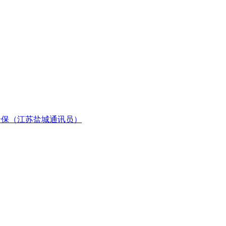
夏云保（江苏盐城通讯员）