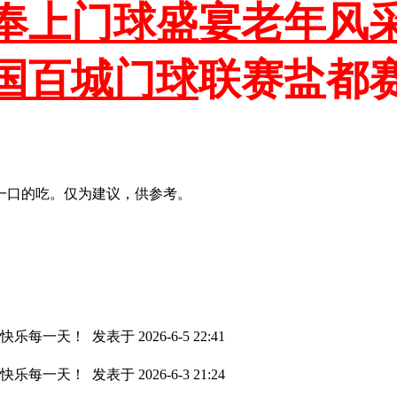
队奉上门球盛宴老年风
全国百城门球
联赛盐都
一口的吃。仅为建议，供参考。
心快乐每一天！
发表于 2026-6-5 22:41
心快乐每一天！
发表于 2026-6-3 21:24