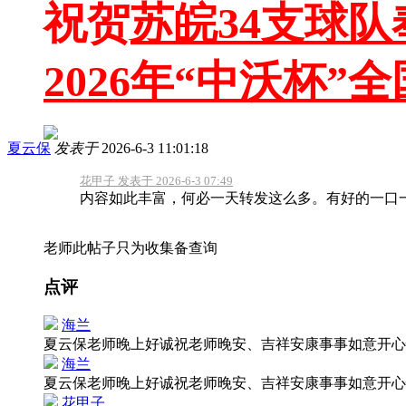
祝贺
苏皖34支球
2026年“中沃杯”
夏云保
发表于
2026-6-3 11:01:18
花甲子 发表于 2026-6-3 07:49
内容如此丰富，何必一天转发这么多。有好的一口
老师此帖子只为收集备查询
点评
海兰
夏云保老师晚上好诚祝老师晚安、吉祥安康事事如意开
海兰
夏云保老师晚上好诚祝老师晚安、吉祥安康事事如意开
花甲子