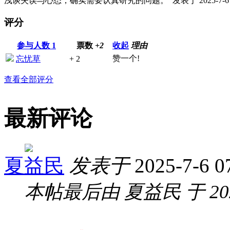
浅谈失误与心态，确实需要认真研究的问题。
发表于 2025-7-6 
评分
参与人数
1
票数
+2
收起
理由
赞一个!
忘忧草
+ 2
查看全部评分
最新评论
夏益民
发表于
2025-7-6 0
本帖最后由 夏益民 于 2025-