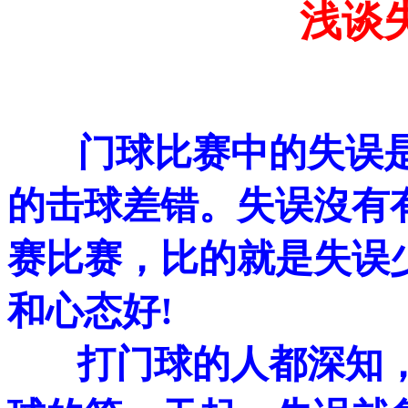
浅谈
门球比赛中的失误是
的击球差错。失误沒有
赛比赛，比的就是失误
和心态好!
打门球的人都深知，