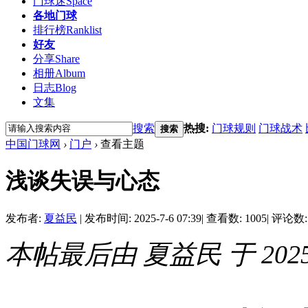
门球迷
Space
各地门球
排行榜
Ranklist
好友
分享
Share
相册
Album
日志
Blog
文集
搜索
热搜:
门球规则
门球战术
搜索
中国门球网
›
门户
›
查看主题
浅谈失误与心态
发布者:
夏益民
|
发布时间: 2025-7-6 07:39
|
查看数: 1005
|
评论数: 
本帖最后由 夏益民 于 2025-7