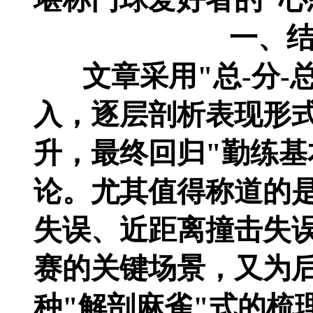
一、结构清晰
文章采用"总-分-
入，逐层剖析表现形
升，最终回归"勤练基
论。尤其值得称道的
失误、近距离撞击失
赛的关键场景，又为
种"解剖麻雀"式的梳