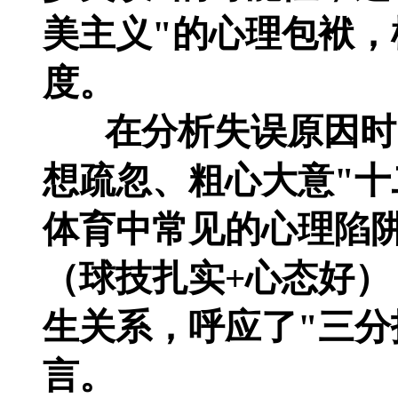
美主义"的心理包袱，
度。
在分析失误原因时，
想疏忽、粗心大意"
体育中常见的心理陷阱
（球技扎实+心态好
生关系，呼应了"三分
言。