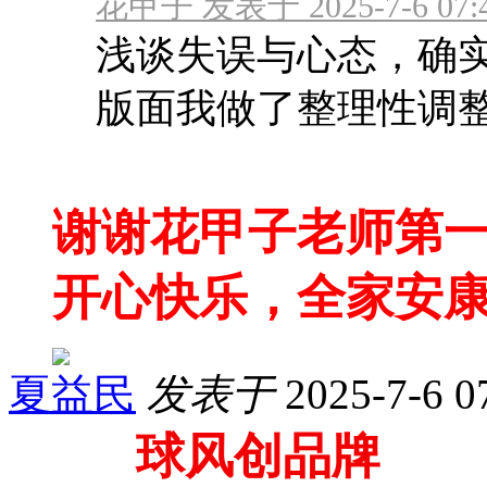
花甲子 发表于 2025-7-6 07:
浅谈失误与心态，确
版面我做了整理性调
谢谢花甲子老师第
开心快乐，全家安康
夏益民
发表于
2025-7-6 0
球风创品牌