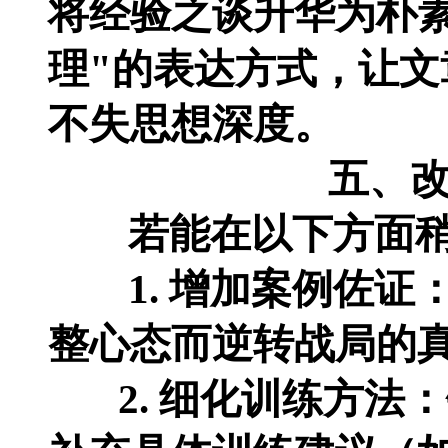
将经验之谈升华为朴
理"的表达方式，让
不失思想深度。
五、改进
若能在以下方面稍
1. 增加案例佐证：
整心态而逆转战局的
2. 细化训练方法：