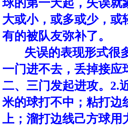
球的第一天起，失误就
大或小，或多或少，或
有的被队友弥补了。
失误的表现形式很多，
一门进不去，丢掉接应
二、三门发起进攻。2.
米的球打不中；粘打边
上；溜打边线己方球用力