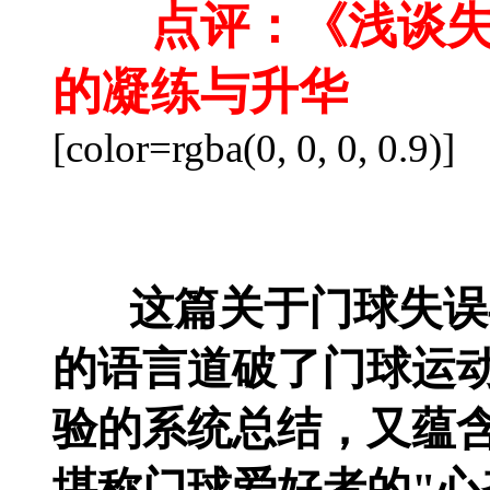
点评：《浅谈
的凝练与升华
[color=rgba(0, 0, 0, 0.9)]
这篇关于门球失误
的语言道破了门球运
验的系统总结，又蕴
堪称门球爱好者的"心