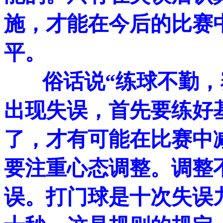
施，才能在今后的比赛
平。
俗话说“练球不勤，赛
出现失误，首先要练好
了，才有可能在比赛中
要注重心态调整。调整
误。打门球是十次失误