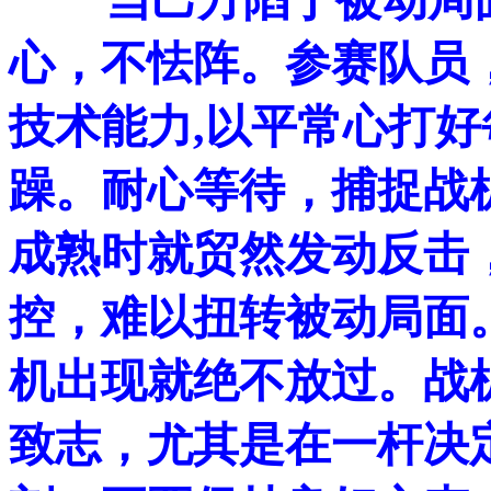
心，不怯阵。参赛队员
技术能力,以平常心打
躁。耐心等待，捕捉战
成熟时就贸然发动反击
控，难以扭转被动局面
机出现就绝不放过。战
致志，尤其是在一杆决