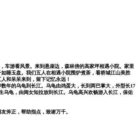
坪，车游看风景。来到悬崖边，森林傍的高家坪相遇小院。家里
子如睡玉盘。我们五人在相遇小院围炉煮茶，看桥城江山美胜
五人和呆呆来到，留下记忆永远！
数年的乌龟到长江。乌龟由鸡蛋大，长到两巴掌大，外型长17
放生乌龟，由闺女知拉放到长江。乌龟高兴欢畅游入长江，保佑
朋友斧正，帮助指点，致谢万千。