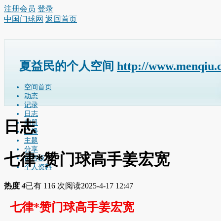
注册会员
登录
中国门球网
返回首页
夏益民的个人空间
http://www.menqiu.
空间首页
动态
记录
日志
日志
相册
广播
主题
分享
七律*赞门球高手姜宏宽
留言板
个人资料
热度
4
已有 116 次阅读
2025-4-17 12:47
七律*赞门球高手姜宏宽