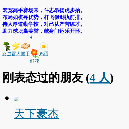
宏宽高手赛场来，斗志昂扬虎步抬。
布局如棋寻优势，杆飞似剑执前排。
待人厚道勤学技，对己从严苦练才。
助力球坛赢美誉，献身门运乐开怀。
4
路过
雷人
握手
鸡蛋
鲜花
刚表态过的朋友 (
4 人
)
天下豪杰