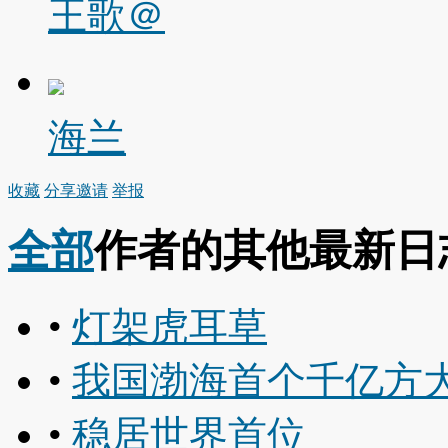
王歌＠
海兰
收藏
分享
邀请
举报
全部
作者的其他最新日
•
灯架虎耳草
•
我国渤海首个千亿方
•
稳居世界首位