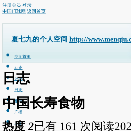
注册会员
登录
中国门球网
返回首页
夏七九的个人空间
http://www.menqiu.
空间首页
动态
日志
记录
日志
中国长寿食物
相册
广播
热度
2
已有 161 次阅读
202
主题