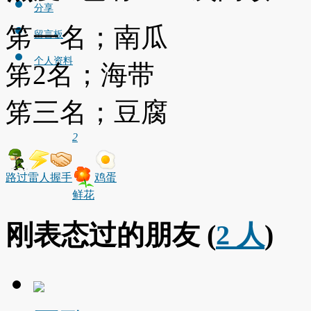
分享
笫一名；南瓜
留言板
个人资料
笫2名；海带
笫三名；豆腐
2
路过
雷人
握手
鸡蛋
鲜花
刚表态过的朋友 (
2 人
)