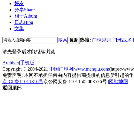
好友
分享
Share
相册
Album
日志
Blog
文集
搜索
热搜:
门球规则
门球战术
搜索
请先登录后才能继续浏览
Archiver
|
手机版
|
Copyright © 2004-2021
中国门球网|www.menqiu.com
(https://ww
免责声明: 本网不承担任何由内容提供商提供的信息所引起的
京ICP备11011816号
京公网安备 11011502003576号
|
网站地图
返回顶部