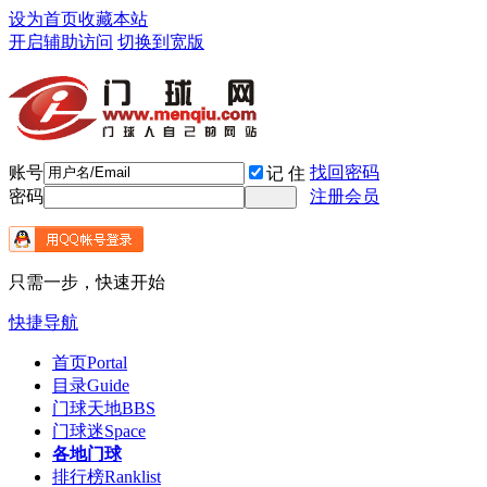
设为首页
收藏本站
开启辅助访问
切换到宽版
账号
找回密码
记 住
密码
注册会员
只需一步，快速开始
快捷导航
首页
Portal
目录
Guide
门球天地
BBS
门球迷
Space
各地门球
排行榜
Ranklist